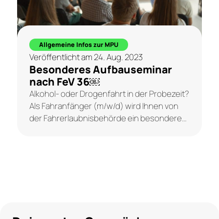
Allgemeine Infos zur MPU
Veröffentlicht am 24. Aug. 2023
Besonderes Aufbauseminar
nach FeV 36￼
Alkohol- oder Drogenfahrt in der Probezeit?
Als Fahranfänger (m/w/d) wird Ihnen von
der Fahrerlaubnisbehörde ein besonderes
Aufbauseminar nach § 36 Fahrerlaubnis-
Verordnung (FeV) auferlegt, damit Sie den
Führerschein behalten oder
zurückbekommen können. Wer in der
Probezeit oder vor...