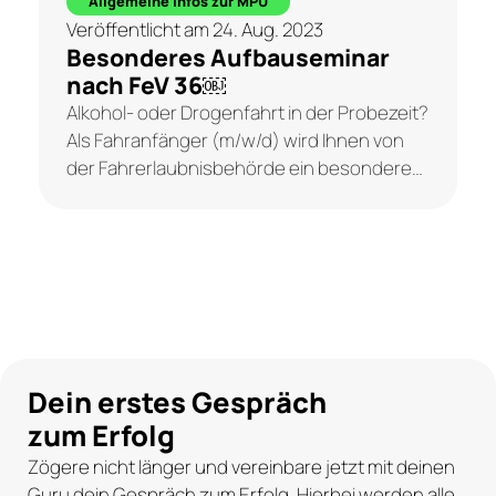
Allgemeine Infos zur MPU
Veröffentlicht am 24. Aug. 2023
Besonderes Aufbauseminar
nach FeV 36￼
Alkohol- oder Drogenfahrt in der Probezeit?
Als Fahranfänger (m/w/d) wird Ihnen von
der Fahrerlaubnisbehörde ein besonderes
Aufbauseminar nach § 36 Fahrerlaubnis-
Verordnung (FeV) auferlegt, damit Sie den
Führerschein behalten oder
zurückbekommen können. Wer in der
Probezeit oder vor...
Dein erstes Gespräch
zum Erfolg
Zögere nicht länger und vereinbare jetzt mit deinen
Guru dein Gespräch zum Erfolg. Hierbei werden alle