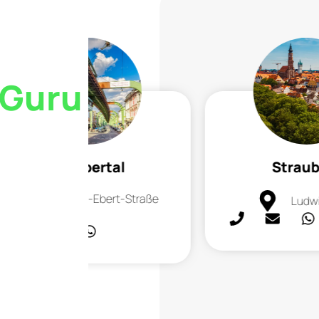
 Guru
Wuppertal
Straub
Friedrich-Ebert-Straße
Ludwi
55