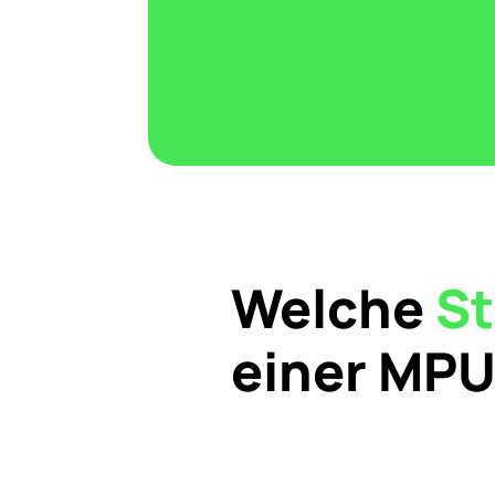
Welche
St
einer MP