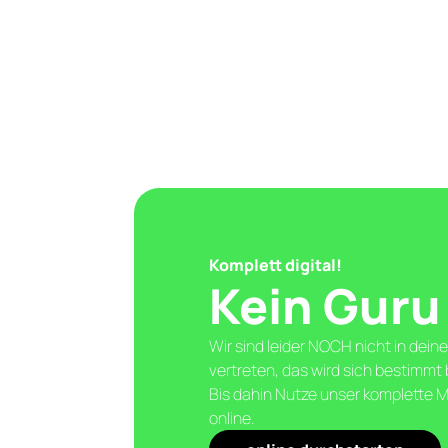
Komplett digital!
Kein Guru
Wir sind leider NOCH nicht in dein
vertreten, das wird sich bestimmt
Bis dahin Nutze unser komplette
online.