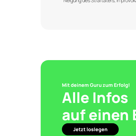
Neigung des Straftäters, in provok
Mit deinem Guru zum Erfolg!
Alle Infos
auf einen 
Jetzt loslegen