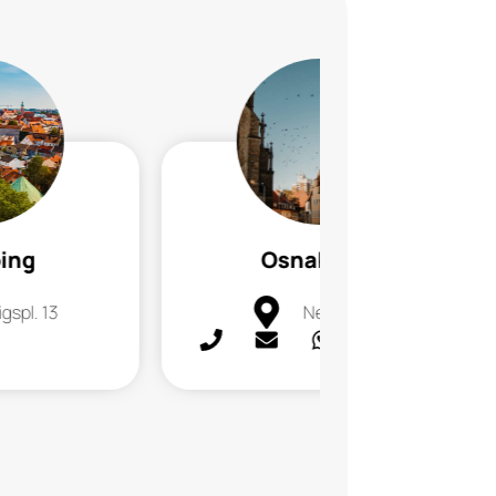
ing
Osnabrück
gspl. 13
Neumarkt 1