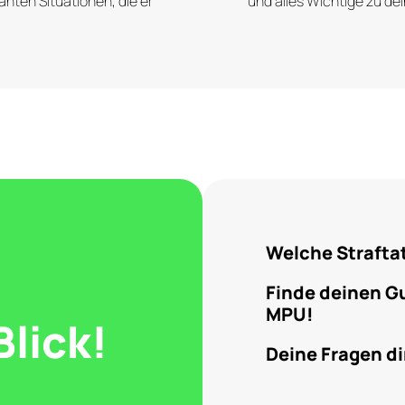
anten Situationen, die er
und alles Wichtige zu de
Welche Strafta
Finde deinen G
MPU!
Blick!
Deine Fragen di