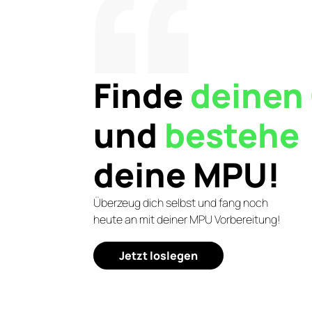
Finde
deinen
und
bestehe
deine MPU!
dt
München
t-Straße
Leopoldstraße 244
Überzeug dich selbst und fang noch
heute an mit deiner MPU Vorbereitung!
Jetzt loslegen