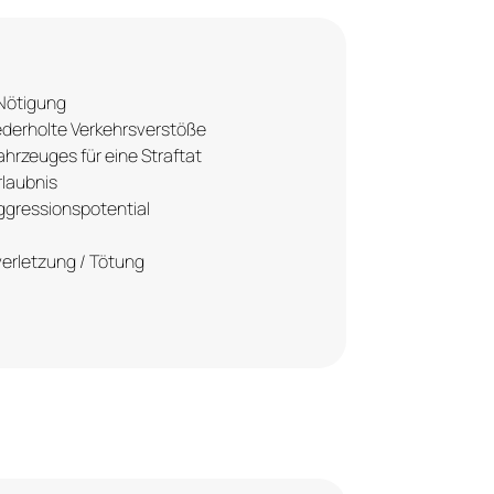
 Nötigung
ederholte Verkehrsverstöße
hrzeuges für eine Straftat
laubnis
ggressionspotential
verletzung / Tötung