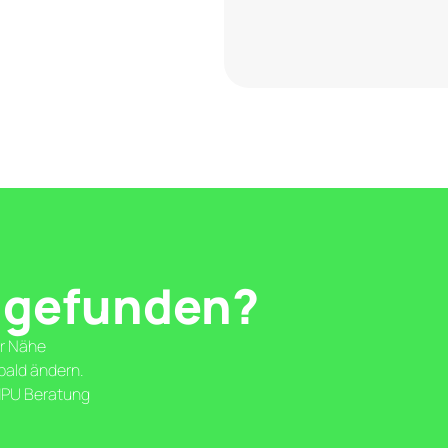
 gefunden?
er Nähe
 bald ändern.
 MPU Beratung