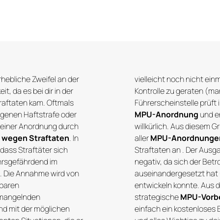
hebliche Zweifel an der
vielleicht noch nicht ei
t, da es bei dir in der
Kontrolle zu geraten (ma
raftaten kam. Oftmals
Führerscheinstelle prüft i
ogenen Haftstrafe oder
MPU-Anordnung
und e
einer Anordnung durch
willkürlich. Aus diesem Gru
wegen Straftaten
. In
aller
MPU-Anordnunge
dass Straftäter sich
Straftaten an . Der Ausg
hrsgefährdend im
negativ, da sich der Betr
. Die Annahme wird von
auseinandergesetzt hat 
nbaren
entwickeln konnte. Aus 
 mangelnden
strategische
MPU-Vorbe
d mit der möglichen
einfach ein kostenloses