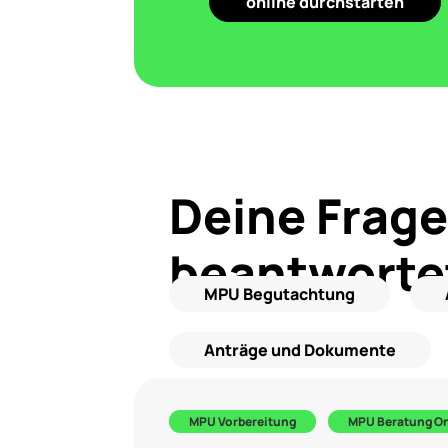
online durchstarten
Deine Frage
beantworte
MPU Begutachtung
Anträge und Dokumente
MPU Vorbereitung
MPU Beratung On