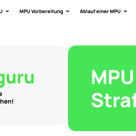
U
MPU Vorbereitung
Ablauf einer MPU
MPU
Stra
e
ehen!