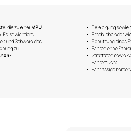
kte, die zu einer
MPU
Beleidigung sowie
 Es ist wichtig zu
Erhebliche oder wi
keit und Schwere des
Benutzung eines Fa
rdnung zu
Fahren ohne Fahrer
chen-
Straftaten sowie A
Fahrerflucht
Fahrlässige Körper