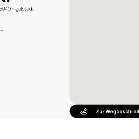
85049 Ingolstadt
de
Zur Wegbeschrei