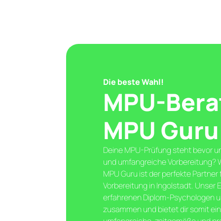
Die beste Wahl!
MPU-Berat
MPU Guru i
Deine MPU-Prüfung steht bevor un
und umfangreiche Vorbereitung? Wi
MPU Guru ist der perfekte Partner 
Vorbereitung in Ingolstadt. Unser
erfahrenen Diplom-Psychologen 
zusammen und bietet dir somit ein