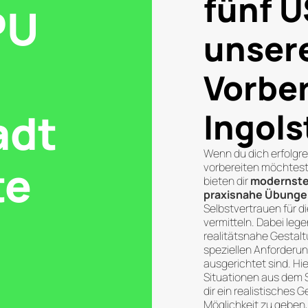
fünf 
PU
unser
Vorber
adt
Ingols
Wenn du dich erfolgre
te
vorbereiten möchtest, 
bieten dir
modernste
praxisnahe Übung
Selbstvertrauen für 
vermitteln. Dabei lege
realitätsnahe Gestalt
speziellen Anforderun
ausgerichtet sind. Hi
Situationen aus dem 
dir ein realistisches G
Möglichkeit zu geben,