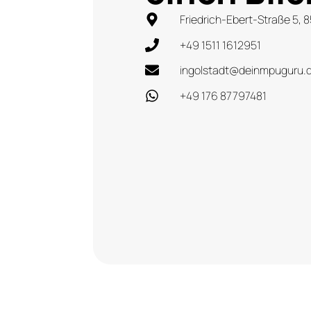
Friedrich-Ebert-Straße 5, 
+49 1511 1612951
ingolstadt@deinmpuguru.
+49 176 87797481