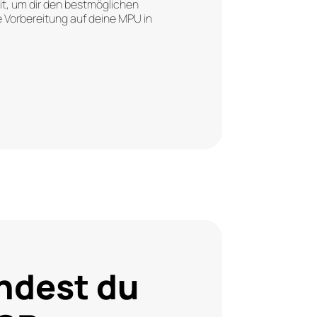
t, um dir den bestmöglichen
e Vorbereitung auf deine MPU in
PU-Vorbereitung bietet Dein MPU
ch eine Nachbetreuung und
ererlangung des Führerscheins an.
ach also auch nach der
te und begleiten dich auf dem
ßenverkehrsgeschehen – für mehr
tige Sicherheit.
indest du