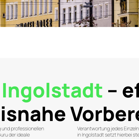
n
Ingolstadt
– e
xisnahe Vorber
g und professionellen
Verantwortung jedes Einzel
ru der ideale
in Ingolstadt setzt hierbei s