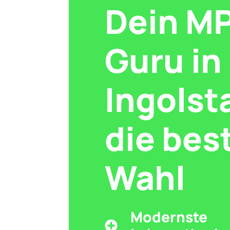
Dein M
Guru in
Ingolst
die bes
Wahl
Modernste