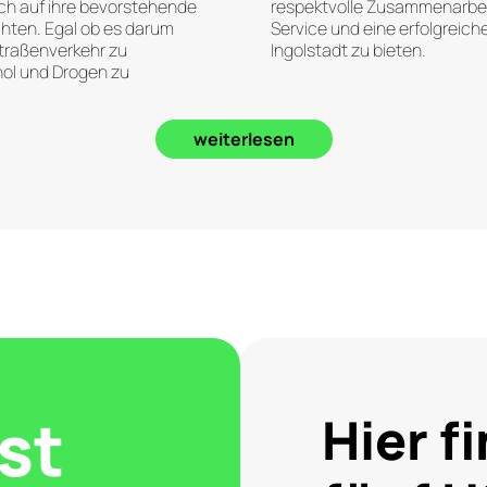
sich auf ihre bevorstehende
respektvolle Zusammenarbei
chten. Egal ob es darum
Service und eine erfolgreich
Straßenverkehr zu
Ingolstadt zu bieten.
hol und Drogen zu
keiten zu trainieren – Dein
Neben einer umfassenden M
igte Know-how und die
Guru dir darüber hinaus au
uell auf die Bedürfnisse
Unterstützung bei der Wied
weiterlesen
Hierbei stehen wir dir demn
bestandenen Prüfung zur Sei
rscheinbesitzer, was die
Weg zurück ins aktive Stra
einem wichtigen Thema macht.
Selbstvertrauen und langfris
herheit im Straßenverkehr,
Entwicklung und
st
Hier f