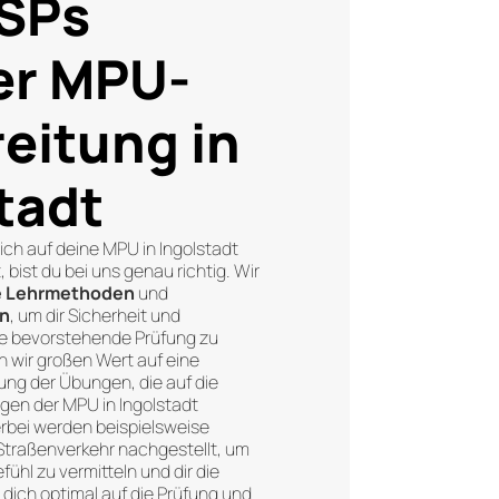
USPs
er MPU-
eitung in
tadt
ich auf deine MPU in Ingolstadt
bist du bei uns genau richtig. Wir
 Lehrmethoden
und
en
, um dir Sicherheit und
die bevorstehende Prüfung zu
n wir großen Wert auf eine
ung der Übungen, die auf die
gen der MPU in Ingolstadt
erbei werden beispielsweise
Straßenverkehr nachgestellt, um
efühl zu vermitteln und dir die
 dich optimal auf die Prüfung und