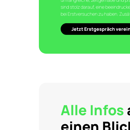
umfangreiche, zeitgemäße und pra
sind stolz darauf, eine beeindruc
bei Erstversuchen zu haben. Zusätz
Jetzt Erstgespräch verei
Alle Infos
einen Blic