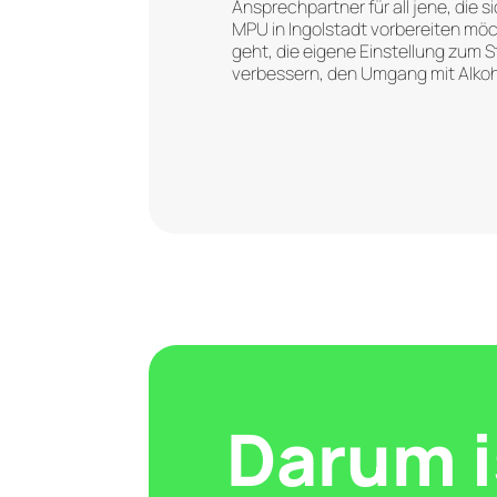
Ansprechpartner für all jene, die 
MPU in Ingolstadt vorbereiten mö
geht, die eigene Einstellung zum 
verbessern, den Umgang mit Alko
reflektieren oder technische Fähig
MPU Guru verfügt über das benöt
umfangreiche Erfahrung, um individ
jedes Einzelnen einzugehen.
In Ingolstadt gibt es 110.000 Führe
MPU
in Ingolstadt ebenfalls zu 
Dabei geht es nicht nur um die Sic
sondern auch um die persönliche 
Darum i