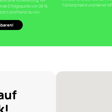
xisnahe Vorbereitung. Wir
Führerscheins und deiner MPU
kende Erfolgsquote von 98 %
lich profitierst du von
nbaren!
auf
k!