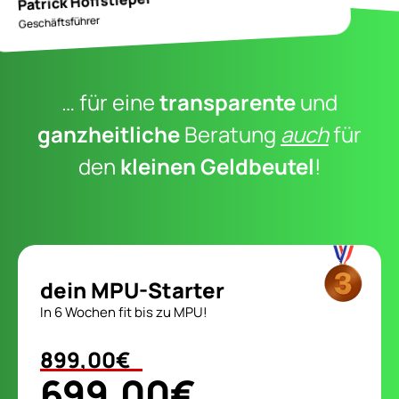
Patrick Hoffstiepel
Geschäftsführer
… für eine
transparente
und
ganzheitliche
Beratung
auch
für
den
kleinen Geldbeutel
!
dein MPU-Starter
In 6 Wochen fit bis zu MPU!
899,00€
699,00€