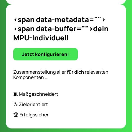
<span data-metadata="
">
<span data-buffer="
">dein
MPU-Individuell
Jetzt konfigurieren!
Zusammenstellung aller
für dich
relevanten
Komponenten …
🧵 Maßgeschneidert
🎯 Zielorientiert
🏆 Erfolgssicher