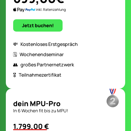
inkl. Ratenzahlung
Jetzt buchen!
💸 Kostenloses Erstgespräch
🗓️ Wochenendseminar
👥 großes Partnernetzwerk
🎖️ Teilnahmezertifikat
dein MPU-Pro
In 6 Wochen fit bis zu MPU!
1.799,00 €