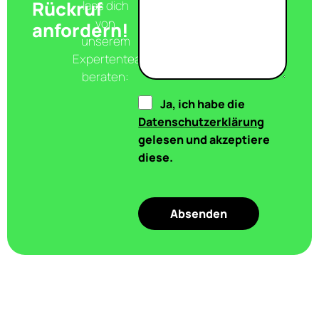
Rückruf
lass dich
von
anfordern!
unserem
Expertenteam
beraten:
Ja, ich habe die
Datenschutzerklärung
gelesen und akzeptiere
diese.
Absenden