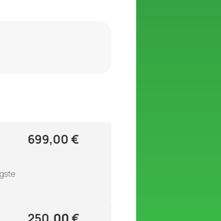
699,00
€
igste
250
,00
€