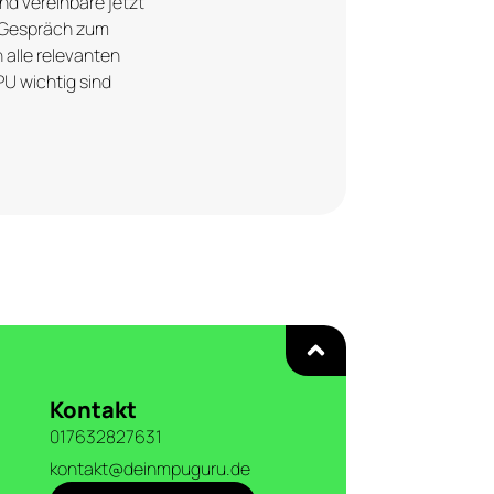
nd vereinbare jetzt
n Gespräch zum
n alle relevanten
PU wichtig sind
Kontakt
017632827631
kontakt@deinmpuguru.de