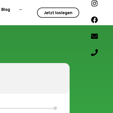
Blog
···
Jetzt loslegen