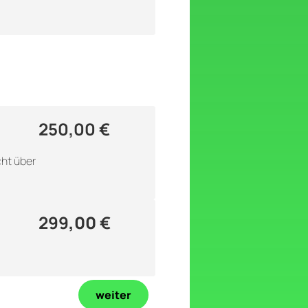
250,00 €
cht über
299
,00
€
weiter