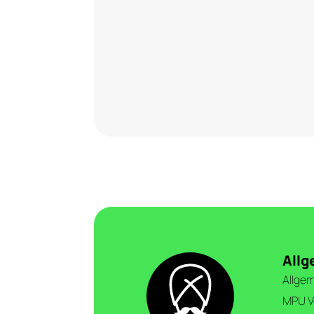
Allg
Allge
MPU V