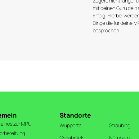
Zögere nicht länger u
mit deinen Guru dei
Erfolg. Hierbei werde
Dinge die für deine M
besprochen.
emein
Standorte
meines zur MPU
Wuppertal
Straubing
orbereitung
Osnabrück
Nürnberg