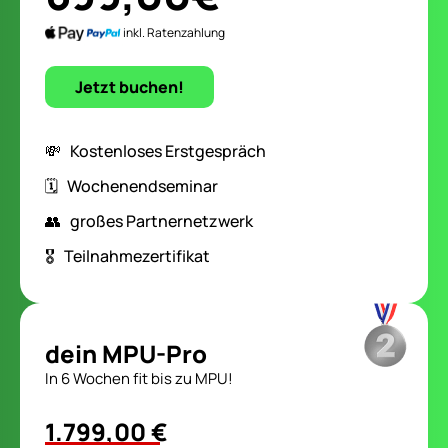
inkl. Ratenzahlung
Jetzt buchen!
💸 Kostenloses Erstgespräch
🗓️ Wochenendseminar
👥 großes Partnernetzwerk
🎖️ Teilnahmezertifikat
dein MPU-Pro
In 6 Wochen fit bis zu MPU!
1.799,00 €