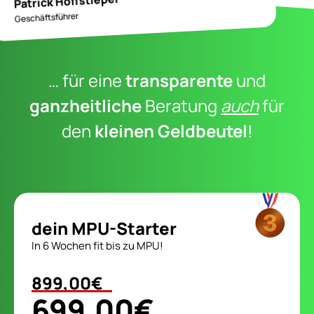
Patrick Hoffstiepel
Geschäftsführer
… für eine
transparente
und
ganzheitliche
Beratung
auch
für
den
kleinen Geldbeutel
!
dein MPU-Starter
In 6 Wochen fit bis zu MPU!
899,00€
699,00€