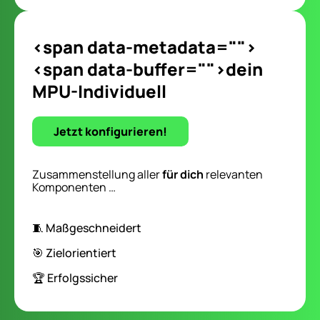
<span data-metadata="
">
<span data-buffer="
">dein
MPU-Individuell
Jetzt konfigurieren!
Zusammenstellung aller
für dich
relevanten
Komponenten …
🧵 Maßgeschneidert
🎯 Zielorientiert
🏆 Erfolgssicher