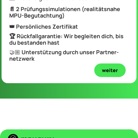
📄 2 Prü­fungs­simu­la­tionen (real­itäts­nahe
MPU-Begut­ach­tung)
👑 Persön­liches Zerti­fikat
🏆 Rück­fall­garan­tie: Wir be­gleit­en dich, bis
du bes­tanden hast
🤝🏼
Unter­stütz­ung durch unser Part­ner­
netz­werk
weiter